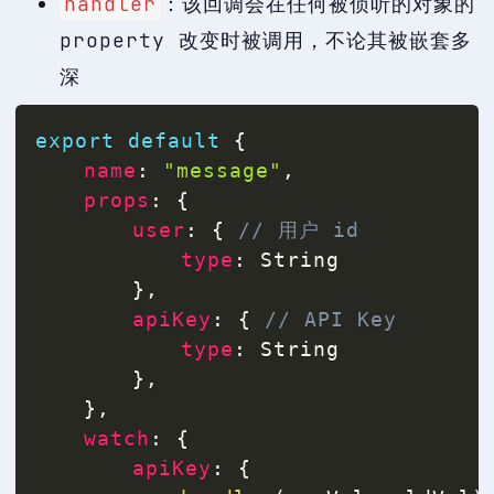
handler
：该回调会在任何被侦听的对象的
property 改变时被调用，不论其被嵌套多
深
export
default
{
name
:
"message"
,
props
:
{
user
:
{
// 用户 id
type
:
 String

}
,
apiKey
:
{
// API Key
type
:
 String

}
,
}
,
watch
:
{
apiKey
:
{