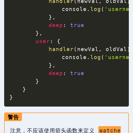
handler
(
newVal
,
 oldVal
)
				console
.
log
(
'userne
}
,
deep
:
true
}
,
user
:
{
handler
(
newVal
,
 oldVal
)
				console
.
log
(
'userne
}
,
deep
:
true
}
}
}
警告
注意，不应该使用箭头函数来定义
watche