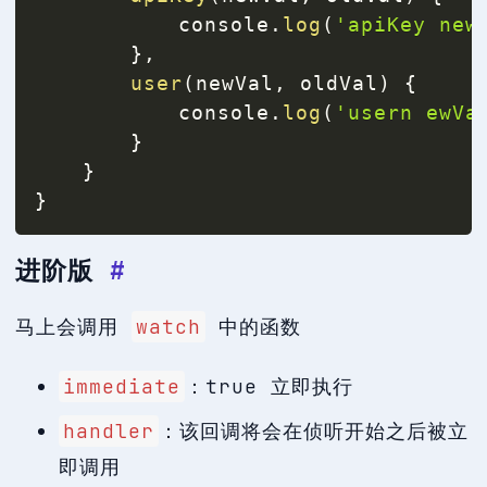
			console
.
log
(
'apiKey new
}
,
user
(
newVal
,
 oldVal
)
{
			console
.
log
(
'usern ewVa
}
}
}
进阶版
#
马上会调用
watch
中的函数
immediate
：true 立即执行
handler
：该回调将会在侦听开始之后被立
即调用