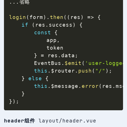
...
省略

login
(
form
)
.
then
(
(
res
)
=>
{
if
(
res
.
success
)
{
const
{
			app
,
			token

}
=
 res
.
data
;
		EventBus
.
$emit
(
'user-logged
this
.
$router
.
push
(
"/"
)
;
}
else
{
this
.
$message
.
error
(
res
.
msg
}
}
)
;
header组件
layout/header.vue