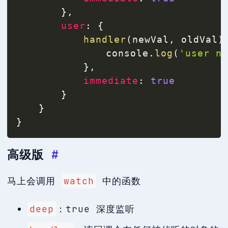
}
,
user
:
{
handler
(
newVal
,
 oldVal
)
				console
.
log
(
'user n
}
,
immediate
:
true
}
}
}
高级版
#
马上会调用
watch
中的函数
deep
：true 深度监听