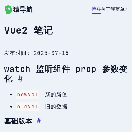
猿导航
跳转到主要内容
博客
关于我
菜单
⭐
Vue2 笔记
发布时间:
2025-07-15
watch 监听组件 prop 参数变
化
#
newVal
：新的新值
oldVal
：旧的数据
基础版本
#