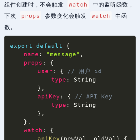
组件创建时，不会触发
watch
中的监听函数，
下次
props
参数变化会触发
watch
中函
数。
export
default
{
name
:
"message"
,
props
:
{
user
:
{
// 用户 id
type
:
 String

}
,
apiKey
:
{
// API Key
type
:
 String

}
,
}
,
watch
:
{
apiKey
(
newVal
,
 oldVal
)
{