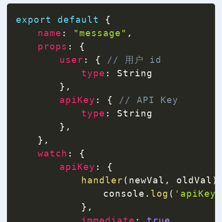
export
default
{
name
:
"message"
,
props
:
{
user
:
{
// 用户 id
type
:
 String

}
,
apiKey
:
{
// API Key
type
:
 String

}
,
}
,
watch
:
{
apiKey
:
{
handler
(
newVal
,
 oldVal
)
				console
.
log
(
'apiKey
}
,
immediate
:
true