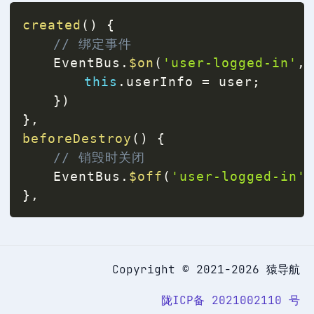
created
(
)
{
// 绑定事件
	EventBus
.
$on
(
'user-logged-in'
,
this
.
userInfo 
=
 user
;
}
)
}
,
beforeDestroy
(
)
{
// 销毁时关闭
	EventBus
.
$off
(
'user-logged-in'
}
,
Copyright © 2021-2026 猿导航
陇ICP备 2021002110 号