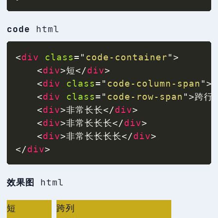
code
html
<
div
class
=
"
code-container
"
>
<
div
>
短
</
div
>
<
div
class
=
"
code-column-span
"
>
<
div
class
=
"
code-row-span
"
>
跨行
<
div
>
非常长长
</
div
>
<
div
>
非常长长长
</
div
>
<
div
>
非常长长长长
</
div
>
</
div
>
效果图
html
短
跨列