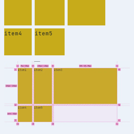
item4
item5