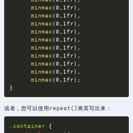
minmax
(
0
,
1fr
)
,
minmax
(
0
,
1fr
)
,
minmax
(
0
,
1fr
)
,
minmax
(
0
,
1fr
)
,
minmax
(
0
,
1fr
)
,
minmax
(
0
,
1fr
)
,
minmax
(
0
,
1fr
)
,
minmax
(
0
,
1fr
)
,
minmax
(
0
,
1fr
)
,
minmax
(
0
,
1fr
)
;
}
或者，您可以使用repeat()将其写出来：
.container
{