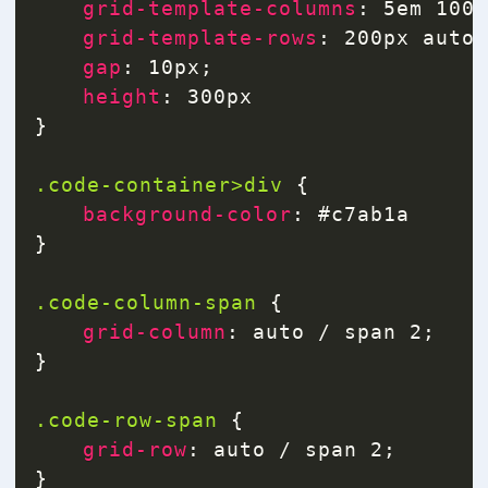
grid-template-columns
:
 5em 100
grid-template-rows
:
 200px auto
gap
:
 10px
;
height
:
}
.code-container>div
{
background-color
:
}
.code-column-span
{
grid-column
:
 auto / span 2
;
}
.code-row-span
{
grid-row
:
 auto / span 2
;
}