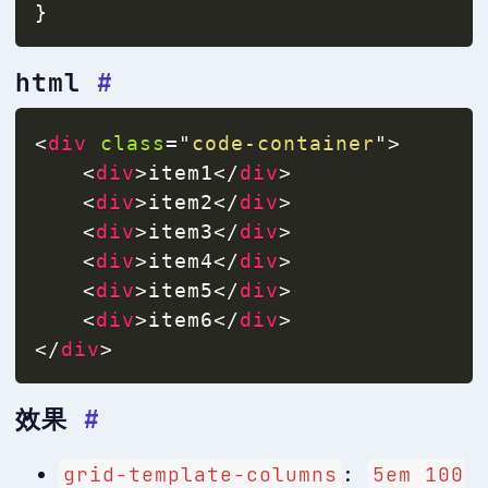
}
html
#
<
div
class
=
"
code-container
"
>
<
div
>
item1
</
div
>
<
div
>
item2
</
div
>
<
div
>
item3
</
div
>
<
div
>
item4
</
div
>
<
div
>
item5
</
div
>
<
div
>
item6
</
div
>
</
div
>
效果
#
grid-template-columns
:
5em 100