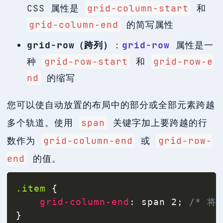
CSS 属性是
grid-column-start
和
grid-column-end
的简写属性
grid-row（跨列）
：
grid-row
属性是一
种
grid-row-start
和
grid-row-e
nd
的缩写
您可以使自动放置的布局中的部分或全部元素跨越
多个轨道。使用
span
关键字加上要跨越的行
数作为
grid-column-end
或
grid-row-
end
的值。
.item
{
grid-column-end
:
 span 2
;
/* 
}