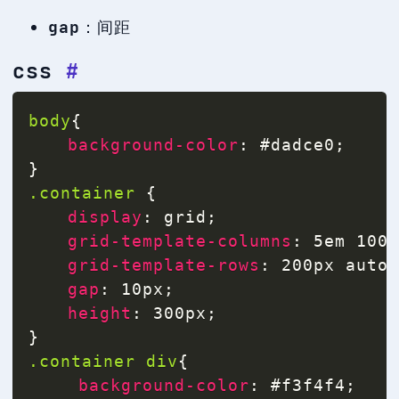
gap
：间距
css
#
body
{
background-color
:
 #dadce0
;
}
.container
{
display
:
 grid
;
grid-template-columns
:
 5em 100
grid-template-rows
:
 200px auto
gap
:
 10px
;
height
:
 300px
;
}
.container div
{
background-color
:
 #f3f4f4
;