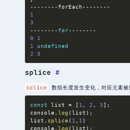
--
--
--
--
forEach
--
--
--
--
1
3
--
--
--
--
for
--
--
--
--
0
1
1
undefined
2
3
splice
#
splice
数组长度发生变化，对应元素被
const
 list 
=
[
1
,
2
,
3
]
;
console
.
log
(
list
)
;
list
.
splice
(
1
,
1
)
console
.
log
(
list
)
;