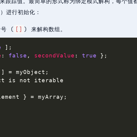
来跟踪值。最简单的形式称为绑定模式解构，每个值
ar）进行初始化：
号 (
[]
) 来解构数组。
e
]
;
e
:
false
,
secondValue
:
true
}
;
 
]
=
 myObject
;
ct is not iterable

lement 
}
=
 myArray
;