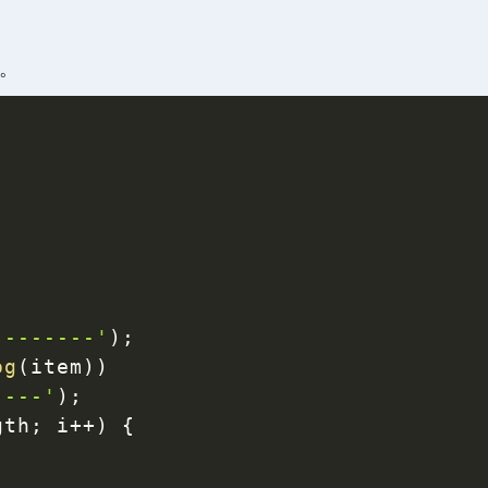
，
。
--------'
)
;
og
(
item
)
)
----'
)
;
gth
;
 i
++
)
{