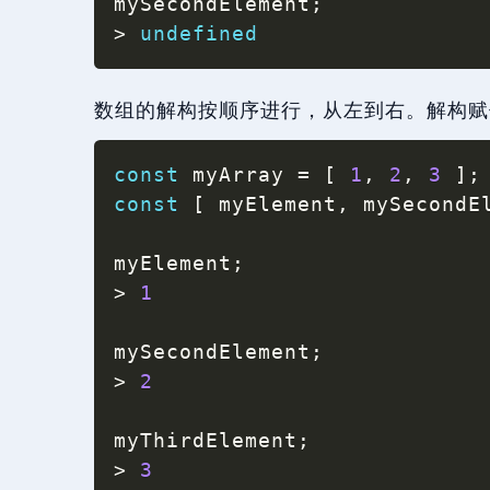
mySecondElement
;
>
undefined
数组的解构按顺序进行，从左到右。解构赋
const
 myArray 
=
[
1
,
2
,
3
]
;
const
[
 myElement
,
 mySecondE
myElement
;
>
1
mySecondElement
;
>
2
myThirdElement
;
>
3