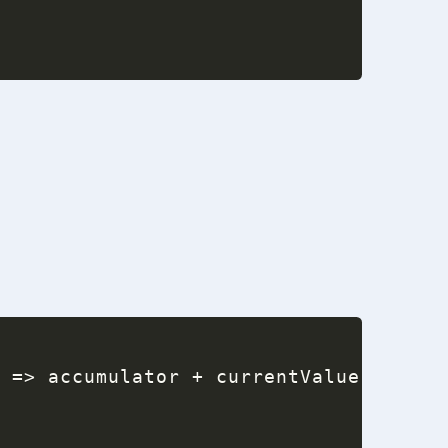
)
=>
 accumulator 
+
 currentValue
,
0
)
;