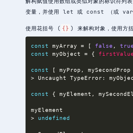
解构赋值使用数组或类似对象的标识符列表
变量，并使用 let 或 const （或 v
使用花括号 (
{}
) 来解构对象，使用方括
const
 myArray 
=
[
false
,
tru
const
 myObject 
=
{
firstValu
const
[
 myProp
,
 mySecondProp
>
 Uncaught TypeError
:
 myObje
const
{
 myElement
,
 mySecondE
>
undefined