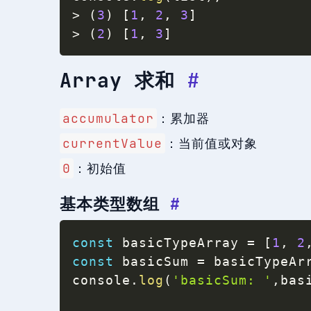
>
(
3
)
[
1
,
2
,
3
]
>
(
2
)
[
1
,
3
]
Array 求和
#
accumulator
：累加器
currentValue
：当前值或对象
0
：初始值
基本类型数组
#
const
 basicTypeArray 
=
[
1
,
2
const
 basicSum 
=
 basicTypeAr
console
.
log
(
'basicSum: '
,
bas