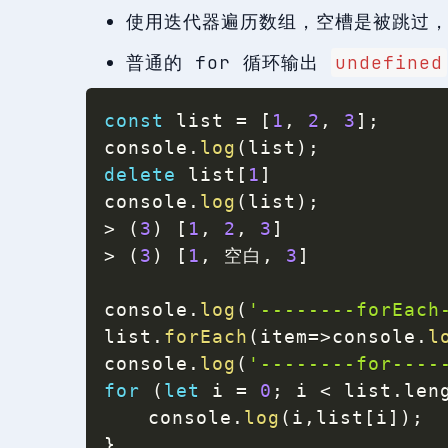
使用迭代器遍历数组，空槽是被跳过
普通的 for 循环输出
undefined
const
 list 
=
[
1
,
2
,
3
]
;
console
.
log
(
list
)
;
delete
 list
[
1
]
console
.
log
(
list
)
;
>
(
3
)
[
1
,
2
,
3
]
>
(
3
)
[
1
,
 空白
,
3
]
console
.
log
(
'--------forEach
list
.
forEach
(
item
=>
console
.
l
console
.
log
(
'--------for----
for
(
let
 i 
=
0
;
 i 
<
 list
.
len
	console
.
log
(
i
,
list
[
i
]
)
;
}