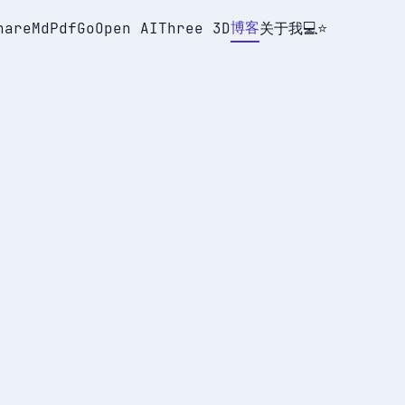
博客
hare
MdPdf
Go
Open AI
Three 3D
关于我
💻
⭐