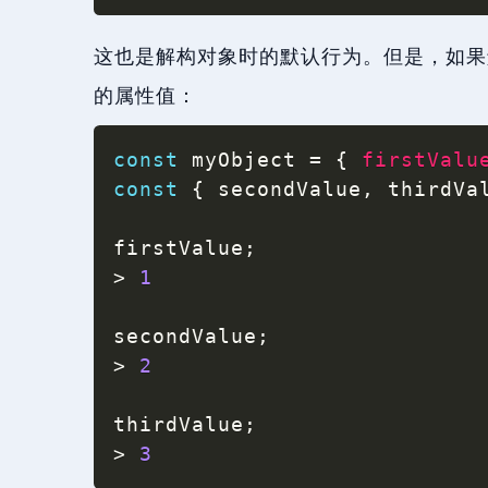
这也是解构对象时的默认行为。但是，如果
的属性值：
const
 myObject 
=
{
firstValu
const
{
 secondValue
,
 thirdVa
firstValue
;
>
1
secondValue
;
>
2
thirdValue
;
>
3