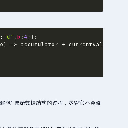
a
:
'd'
,
b
:
4
}
]
;
ue
)
=>
 accumulator 
+
 currentValue
.
b
,
0
)
解包”原始数据结构的过程，尽管它不会修