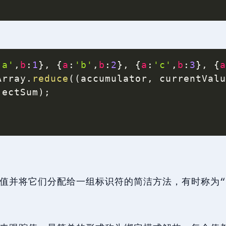
'a'
,
b
:
1
}
,
{
a
:
'b'
,
b
:
2
}
,
{
a
:
'c'
,
b
:
3
}
,
{
Array
.
reduce
(
(
accumulator
,
 currentVal
jectSum
)
;
值并将它们分配给一组标识符的简洁方法，有时称为“