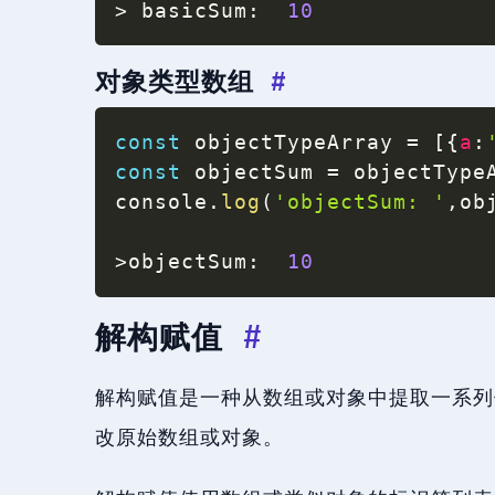
>
 basicSum
:
10
对象类型数组
#
const
 objectTypeArray 
=
[
{
a
:
const
 objectSum 
=
 objectType
console
.
log
(
'objectSum: '
,
ob
>
objectSum
:
10
解构赋值
#
解构赋值是一种从数组或对象中提取一系列
改原始数组或对象。