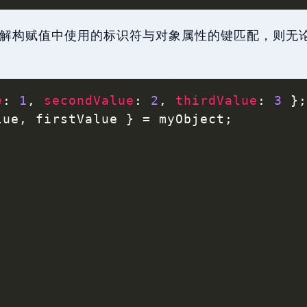
解构赋值中使用的标识符与对象属性的键匹配，则无
e
:
1
,
secondValue
:
2
,
thirdValue
:
3
}
lue
,
 firstValue 
}
=
 myObject
;