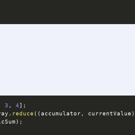
,
3
,
4
]
;
ray
.
reduce
(
(
accumulator
,
 currentValue
icSum
)
;